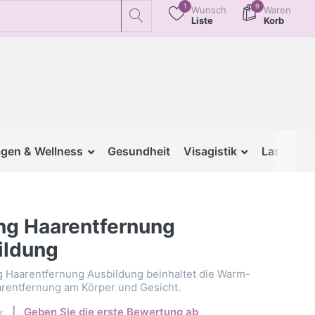
1
9
Wunsch
Waren
Liste
Korb
gen & Wellness
Gesundheit
Visagistik
Lash & B
ng Haarentfernung
ildung
g Haarentfernung Ausbildung beinhaltet die Warm-
rentfernung am Körper und Gesicht.
Geben Sie die erste Bewertung ab