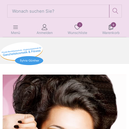
1
9
Wunschliste
Warenkorb
Menü
Anmelden