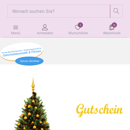
1
9
Wunschliste
Warenkorb
Menü
Anmelden