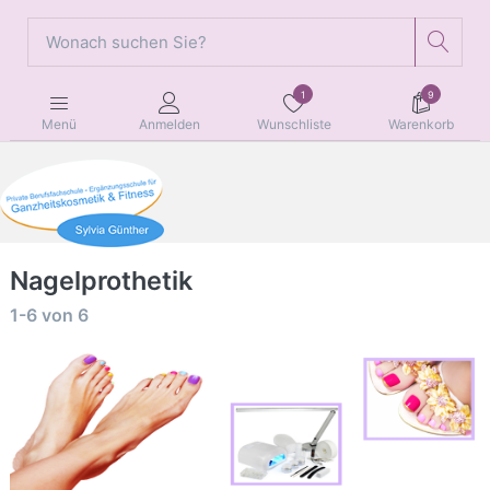
1
9
Wunschliste
Warenkorb
Menü
Anmelden
Nagelprothetik
1-6
von
6