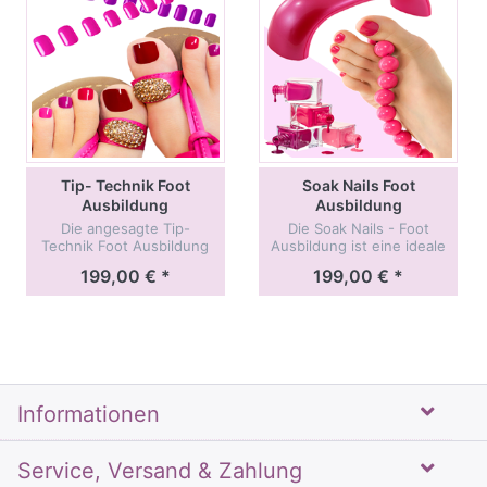
Tip- Technik Foot
Soak Nails Foot
Ausbildung
Ausbildung
Die angesagte Tip-
Die Soak Nails - Foot
Technik Foot Ausbildung
Ausbildung ist eine ideale
ist eine von unserer Nail
Weiterbildung speziell für
199,00 € *
199,00 € *
Foot Ausbildungen und
Fußpfleger/in und ist eine
vermittelt Ihnen alle
Abhandlung aus der Lack-
Kenntnisse und
Technik.
Fähigkeiten, um
erfolgreich a...
Informationen
Service, Versand & Zahlung