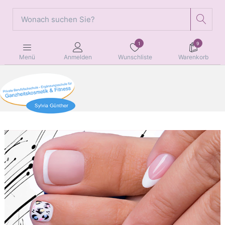
1
9
Wunschliste
Warenkorb
Menü
Anmelden