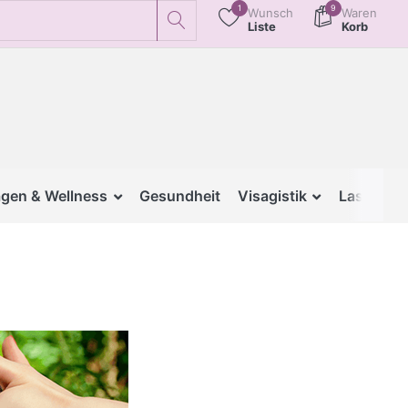
1
9
Wunsch
Waren
Liste
Korb
gen & Wellness
Gesundheit
Visagistik
Lash & B