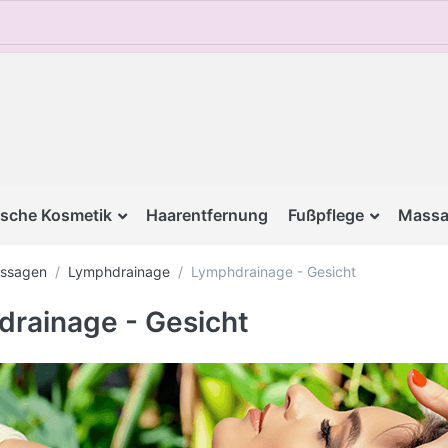
sche Kosmetik
Haarentfernung
Fußpflege
Massa
assagen
Lymphdrainage
Lymphdrainage - Gesicht
rainage - Gesicht